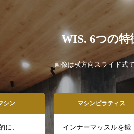
WIS. 6つの特
画像は横方向スライド式
マシン
マシンピラティス
的に、
インナーマッスルを鍛