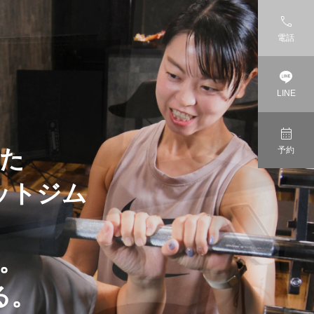

電話

LINE

予約
た
ッ
ト
ジ
ム
。
る
。