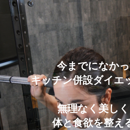
今
ま
で
に
な
か
っ
キ
ッ
チ
ン
併
設
ダ
イ
エ
無
理
な
く
美
し
く
体
と
食
欲
を
整
え