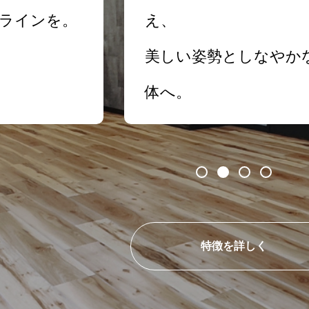
ラインを。
え、
美しい姿勢としなやか
体へ。
特徴を詳しく