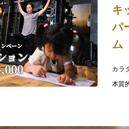
キ
パ
ム
カラ
本質